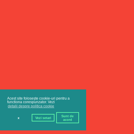
Acest site folosește cookie-uri pentru a
functiona corespunzator. Vezi
detalii despre politica cookie
Sunt de
x
Vezi setari
acord