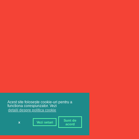
Acest site folosește cookie-uri pentru a
functiona corespunzator. Vezi
detalii despre politica cookie
Sunt de
x
Vezi setari
acord