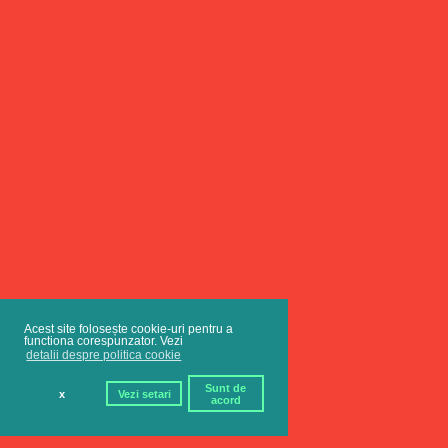
Acest site folosește cookie-uri pentru a
functiona corespunzator. Vezi
detalii despre politica cookie
Sunt de
x
Vezi setari
acord