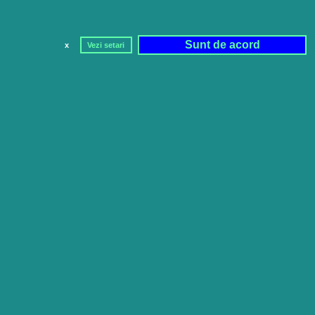
Sunt de acord
x
Vezi setari