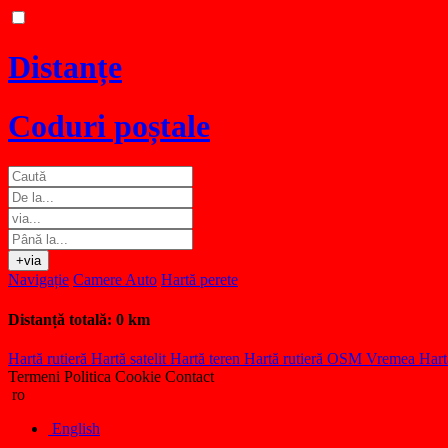
Distanțe
Coduri poștale
+via
Navigație
Camere Auto
Hartă perete
Distanță totală:
0 km
Hartă rutieră
Hartă satelit
Hartă teren
Hartă rutieră OSM
Vremea
Hart
Termeni
Politica Cookie
Contact
ro
English