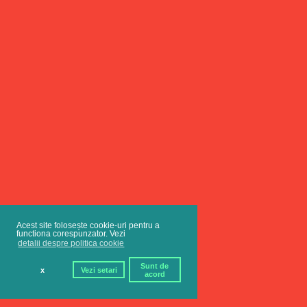
Acest site folosește cookie-uri pentru a
functiona corespunzator. Vezi
detalii despre politica cookie
Sunt de
x
Vezi setari
acord