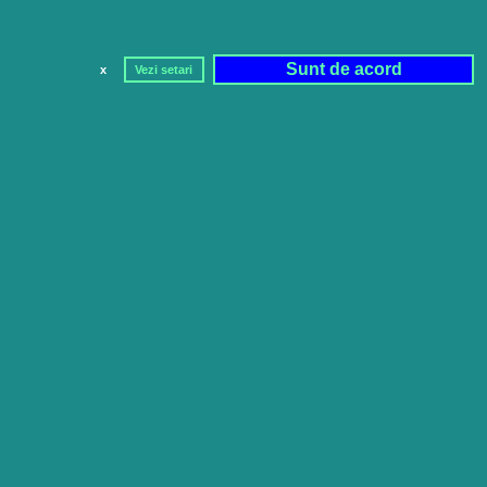
Sunt de acord
x
Vezi setari