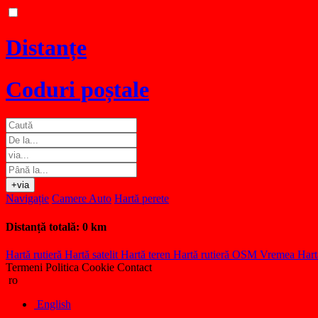
Distanțe
Coduri poștale
+via
Navigație
Camere Auto
Hartă perete
Distanță totală:
0 km
Hartă rutieră
Hartă satelit
Hartă teren
Hartă rutieră OSM
Vremea
Hart
Termeni
Politica Cookie
Contact
ro
English