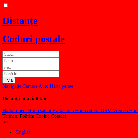
Distanțe
Coduri poștale
+via
Navigație
Camere Auto
Hartă perete
Distanță totală:
0 km
Hartă rutieră
Hartă satelit
Hartă teren
Hartă rutieră OSM
Vremea
Hart
Termeni
Politica Cookie
Contact
ro
English