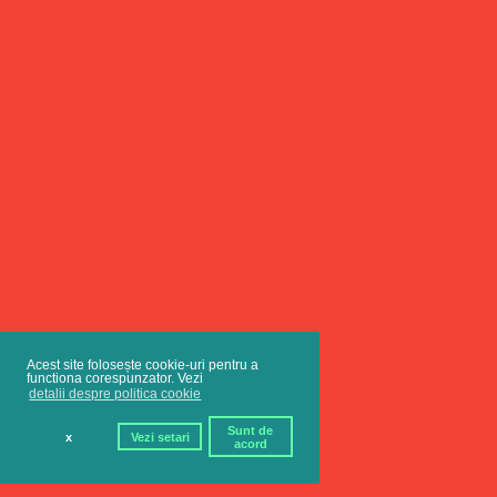
Acest site folosește cookie-uri pentru a
functiona corespunzator. Vezi
detalii despre politica cookie
Sunt de
x
Vezi setari
acord