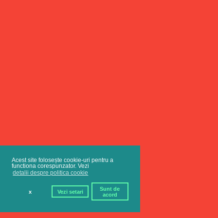
Acest site folosește cookie-uri pentru a
functiona corespunzator. Vezi
detalii despre politica cookie
Sunt de
x
Vezi setari
acord