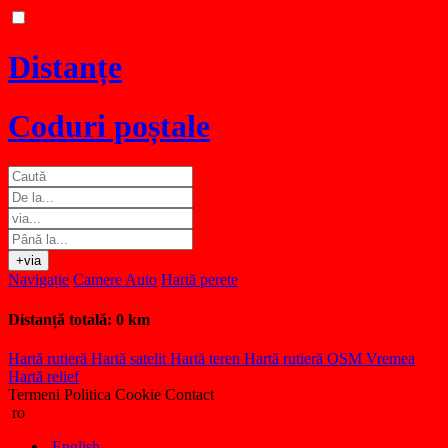
Distanțe
Coduri poștale
+via
Navigație
Camere Auto
Hartă perete
Distanță totală:
0 km
Hartă rutieră
Hartă satelit
Hartă teren
Hartă rutieră OSM
Vremea
Hartă relief
Termeni
Politica Cookie
Contact
ro
English