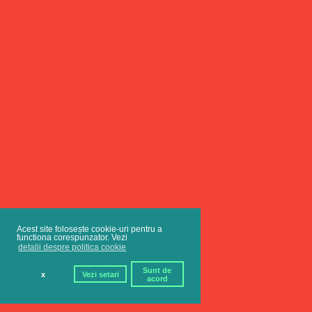
Acest site folosește cookie-uri pentru a
functiona corespunzator. Vezi
detalii despre politica cookie
Sunt de
x
Vezi setari
acord