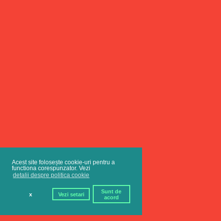
Acest site folosește cookie-uri pentru a
functiona corespunzator. Vezi
detalii despre politica cookie
Sunt de
x
Vezi setari
acord