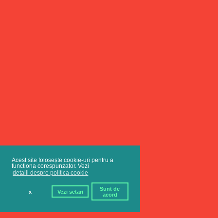
Acest site folosește cookie-uri pentru a
functiona corespunzator. Vezi
detalii despre politica cookie
Sunt de
x
Vezi setari
acord