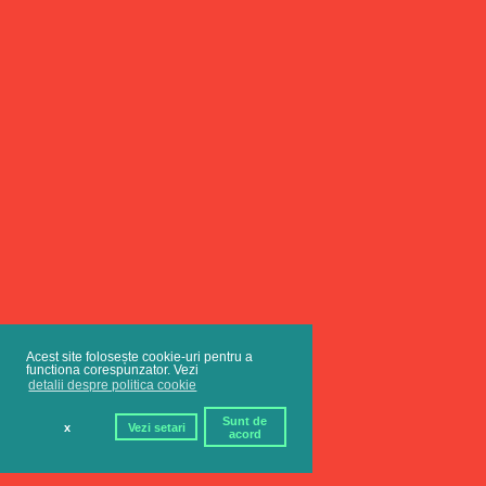
Acest site folosește cookie-uri pentru a
functiona corespunzator. Vezi
detalii despre politica cookie
Sunt de
x
Vezi setari
acord