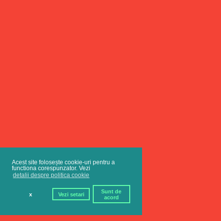
Acest site folosește cookie-uri pentru a
functiona corespunzator. Vezi
detalii despre politica cookie
Sunt de
x
Vezi setari
acord