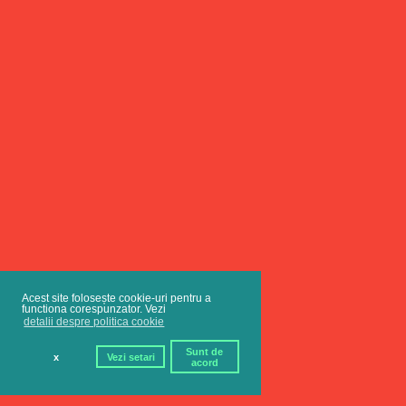
Acest site folosește cookie-uri pentru a
functiona corespunzator. Vezi
detalii despre politica cookie
Sunt de
x
Vezi setari
acord