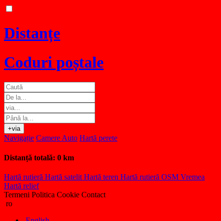
Distanțe
Coduri poștale
+via
Navigație
Camere Auto
Hartă perete
Distanță totală:
0 km
Hartă rutieră
Hartă satelit
Hartă teren
Hartă rutieră OSM
Vremea
Hartă relief
Termeni
Politica Cookie
Contact
ro
English