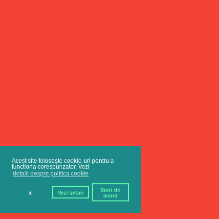
Acest site folosește cookie-uri pentru a
functiona corespunzator. Vezi
detalii despre politica cookie
Sunt de
x
Vezi setari
acord