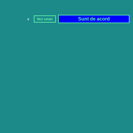
Sunt de acord
x
Vezi setari