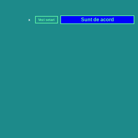
Sunt de acord
x
Vezi setari