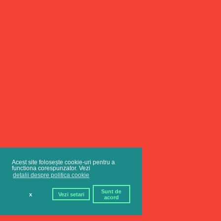
Acest site folosește cookie-uri pentru a
functiona corespunzator. Vezi
detalii despre politica cookie
Sunt de
x
Vezi setari
acord