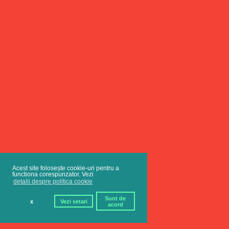
Acest site folosește cookie-uri pentru a
functiona corespunzator. Vezi
detalii despre politica cookie
Sunt de
x
Vezi setari
acord