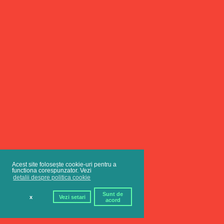
Acest site folosește cookie-uri pentru a
functiona corespunzator. Vezi
detalii despre politica cookie
Sunt de
x
Vezi setari
acord