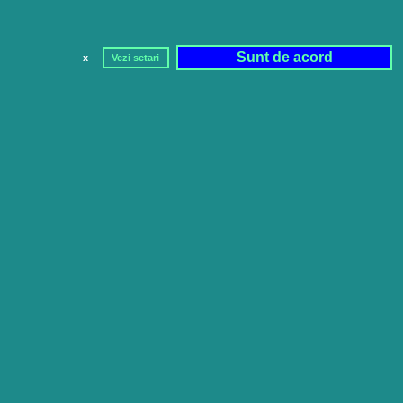
Sunt de acord
x
Vezi setari