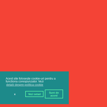
Acest site folosește cookie-uri pentru a
functiona corespunzator. Vezi
detalii despre politica cookie
Sunt de
x
Vezi setari
acord