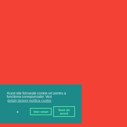
Acest site folosește cookie-uri pentru a
functiona corespunzator. Vezi
detalii despre politica cookie
Sunt de
x
Vezi setari
acord