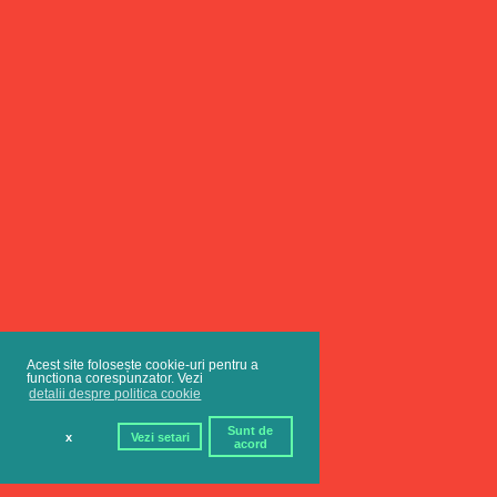
Acest site folosește cookie-uri pentru a
functiona corespunzator. Vezi
detalii despre politica cookie
Sunt de
x
Vezi setari
acord