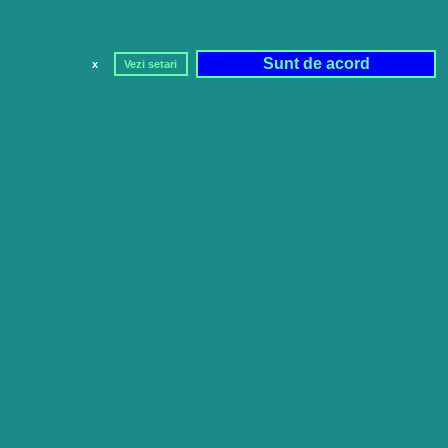
Sunt de acord
x
Vezi setari