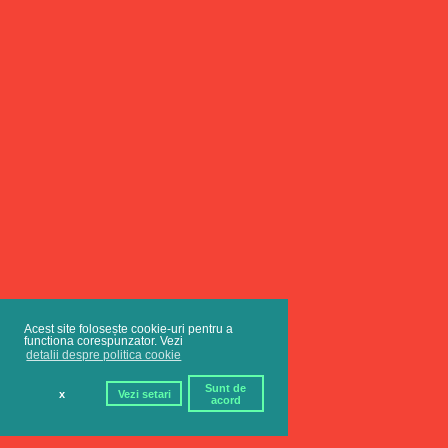
Acest site folosește cookie-uri pentru a
functiona corespunzator. Vezi
detalii despre politica cookie
Sunt de
x
Vezi setari
acord