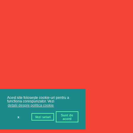
Acest site folosește cookie-uri pentru a
functiona corespunzator. Vezi
detalii despre politica cookie
Sunt de
x
Vezi setari
acord