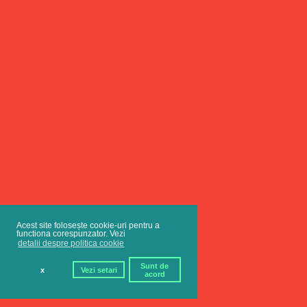
Acest site folosește cookie-uri pentru a
functiona corespunzator. Vezi
detalii despre politica cookie
Sunt de
x
Vezi setari
acord