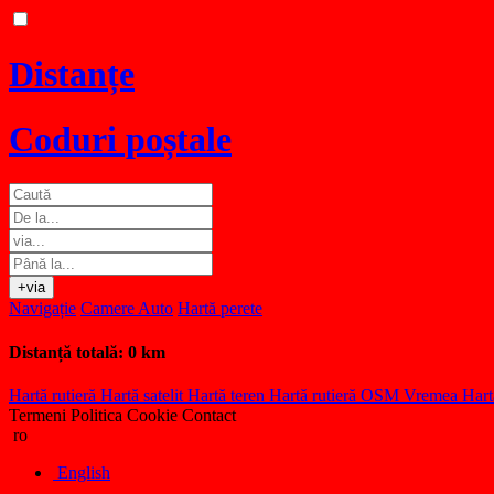
Distanțe
Coduri poștale
+via
Navigație
Camere Auto
Hartă perete
Distanță totală:
0 km
Hartă rutieră
Hartă satelit
Hartă teren
Hartă rutieră OSM
Vremea
Hart
Termeni
Politica Cookie
Contact
ro
English