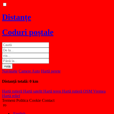
Distanțe
Coduri poștale
+via
Navigație
Camere Auto
Hartă perete
Distanță totală:
0 km
Hartă rutieră
Hartă satelit
Hartă teren
Hartă rutieră OSM
Vremea
Hartă relief
Termeni
Politica Cookie
Contact
ro
English