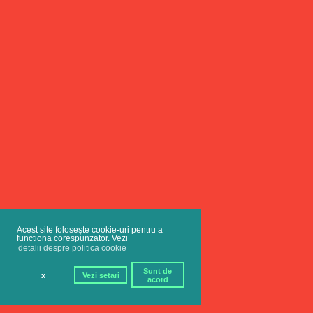
Acest site folosește cookie-uri pentru a
functiona corespunzator. Vezi
detalii despre politica cookie
Sunt de
x
Vezi setari
acord