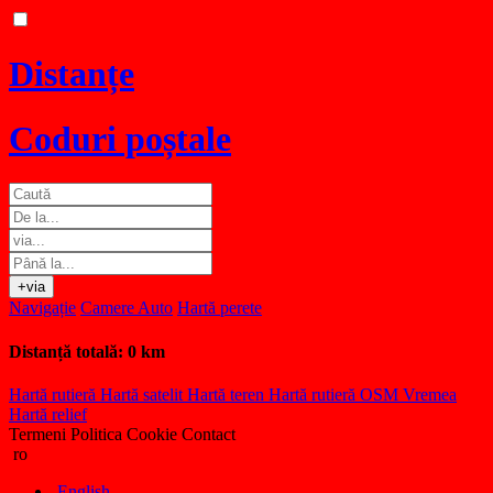
Distanțe
Coduri poștale
+via
Navigație
Camere Auto
Hartă perete
Distanță totală:
0 km
Hartă rutieră
Hartă satelit
Hartă teren
Hartă rutieră OSM
Vremea
Hartă relief
Termeni
Politica Cookie
Contact
ro
English