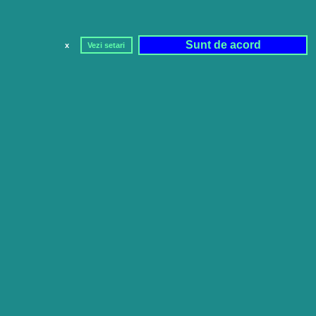
Sunt de acord
x
Vezi setari