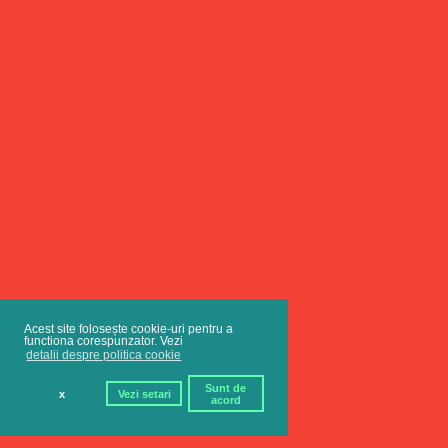
Acest site folosește cookie-uri pentru a
functiona corespunzator. Vezi
detalii despre politica cookie
Sunt de
x
Vezi setari
acord