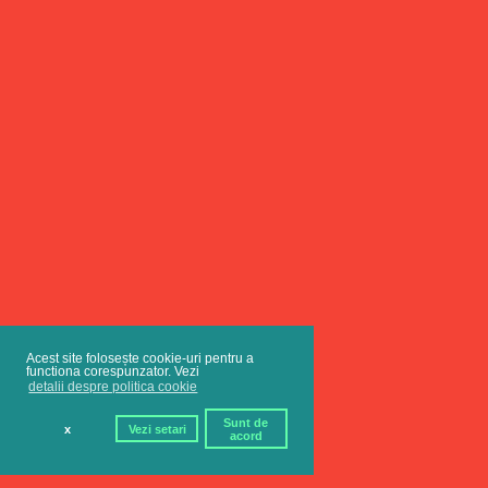
Acest site folosește cookie-uri pentru a
functiona corespunzator. Vezi
detalii despre politica cookie
Sunt de
x
Vezi setari
acord