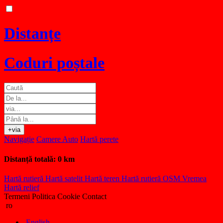
Distanțe
Coduri poștale
+via
Navigație
Camere Auto
Hartă perete
Distanță totală:
0 km
Hartă rutieră
Hartă satelit
Hartă teren
Hartă rutieră OSM
Vremea
Hartă relief
Termeni
Politica Cookie
Contact
ro
English