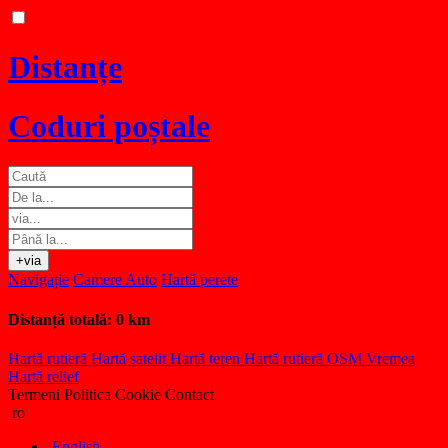
Distanțe
Coduri poștale
+via
Navigație
Camere Auto
Hartă perete
Distanță totală:
0 km
Hartă rutieră
Hartă satelit
Hartă teren
Hartă rutieră OSM
Vremea
Hartă relief
Termeni
Politica Cookie
Contact
ro
English