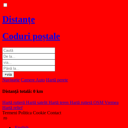
Distanțe
Coduri poștale
+via
Navigație
Camere Auto
Hartă perete
Distanță totală:
0 km
Hartă rutieră
Hartă satelit
Hartă teren
Hartă rutieră OSM
Vremea
Hartă relief
Termeni
Politica Cookie
Contact
ro
English