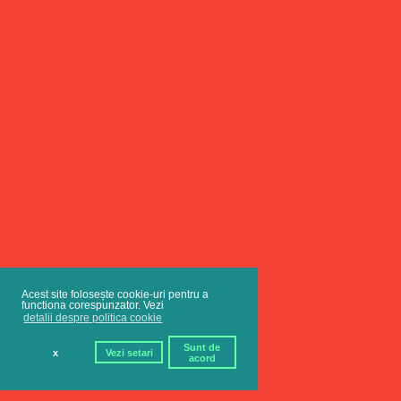
Acest site folosește cookie-uri pentru a
functiona corespunzator. Vezi
detalii despre politica cookie
Sunt de
x
Vezi setari
acord