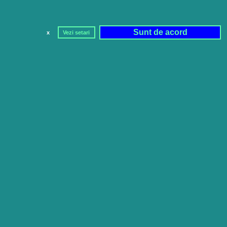
Sunt de acord
x
Vezi setari