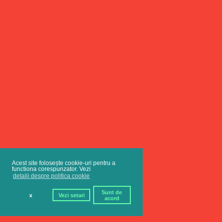
Acest site folosește cookie-uri pentru a
functiona corespunzator. Vezi
detalii despre politica cookie
Sunt de
x
Vezi setari
acord