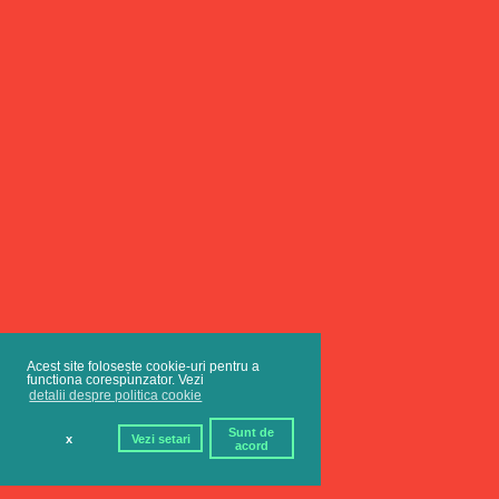
Acest site folosește cookie-uri pentru a
functiona corespunzator. Vezi
detalii despre politica cookie
Sunt de
x
Vezi setari
acord